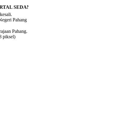
RTAL SEDANG DISELENGGARA. MOHON MAAF ATAS SE
kesali.
Negeri Pahang
rajaan Pahang.
 piksel)