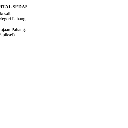
RTAL SEDANG DISELENGGARA. MOHON MAAF ATAS SE
kesali.
Negeri Pahang
rajaan Pahang.
 piksel)